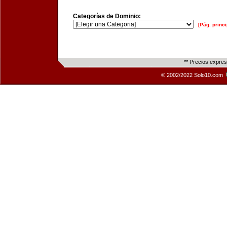
Categorías de Dominio:
[Pág. princi
** Precios expre
© 2002/2022 Solo10.com