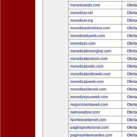
monetizando.com
Oferta
monetizar.net
Oferta
monetizar.org
Oferta
monetizardominios.com
Oferta
monetizartuweb.com
Oferta
monetizas.com
Oferta
monetizationengine.com
Oferta
monetizationtools.com
Oferta
monetizatusitio.com
Oferta
monetizatusitioweb.com
Oferta
monetizatuweb.com
Oferta
monetizeinternet.com
Oferta
monetizeyourweb.com
Oferta
negociosenlaweb.com
Oferta
netmonetizer.com
Oferta
NombresInternet.com
Oferta
paginaprofesional.com
Oferta
paginasinteresantes.com
Oferta