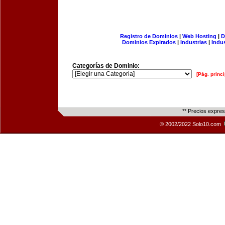
Registro de Dominios
|
Web Hosting
|
D
Dominios Expirados
|
Industrias
|
Indu
Categorías de Dominio:
[Pág. princi
** Precios expre
© 2002/2022 Solo10.com