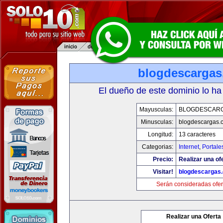
blogdescarga
El dueño de este dominio lo ha
Mayusculas:
BLOGDESCAR
Minusculas:
blogdescargas.
Longitud:
13 caracteres
Categorias:
Internet
,
Portale
Precio:
Realizar una of
Visitar!
blogdescargas
Serán consideradas ofer
Realizar una Oferta