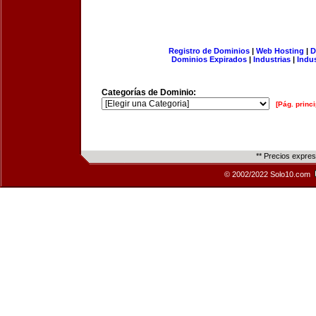
Registro de Dominios
|
Web Hosting
|
D
Dominios Expirados
|
Industrias
|
Indu
Categorías de Dominio:
[Pág. princi
** Precios expre
© 2002/2022 Solo10.com