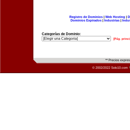
Registro de Dominios
|
Web Hosting
|
D
Dominios Expirados
|
Industrias
|
Indu
Categorías de Dominio:
[Pág. princi
** Precios expre
© 2002/2022 Solo10.com