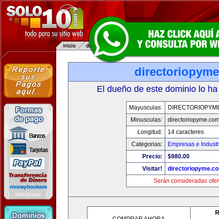
directoriopym
El dueño de este dominio lo ha
Mayusculas:
DIRECTORIOPYM
Minusculas:
directoriopyme.co
Longitud:
14 caracteres
Categorias:
Empresas e Industr
Precio:
$980.00
Visitar!
directoriopyme.c
Serán consideradas ofer
R