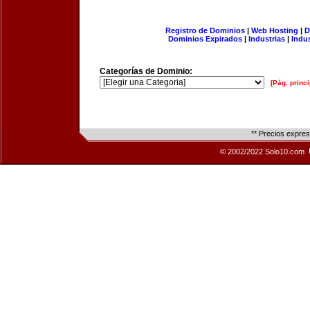
Registro de Dominios
|
Web Hosting
|
D
Dominios Expirados
|
Industrias
|
Indu
Categorías de Dominio:
[Pág. princi
** Precios expre
© 2002/2022 Solo10.com