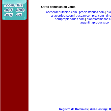
Otros dominios en venta:
asesordenutricion.com
|
preciosfabrica.com
|
pl
altacordoba.com
|
buscarycomprar.com
|
dir
perupropiedades.com
|
planetafamosos.
argentinaproducts.co
Registro de Dominios
|
Web Hosting
|
D