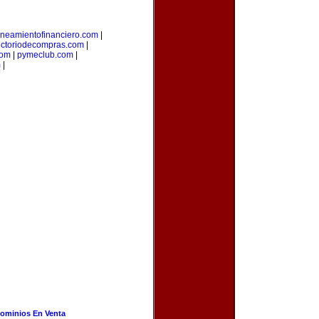
aneamientofinanciero.com
|
ectoriodecompras.com
|
com
|
pymeclub.com
|
m
|
ominios En Venta