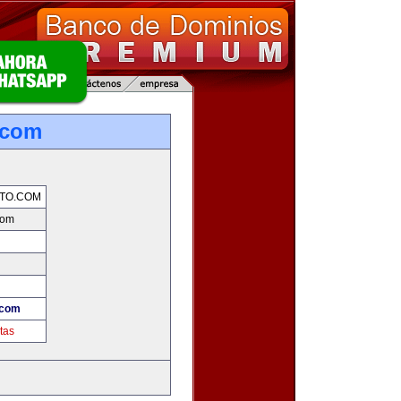
.com
TO.COM
com
.com
tas