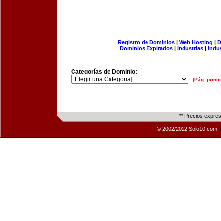
Registro de Dominios
|
Web Hosting
|
D
Dominios Expirados
|
Industrias
|
Indu
Categorías de Dominio:
[Pág. princi
** Precios expre
© 2002/2022 Solo10.com