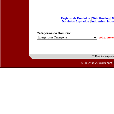
Registro de Dominios
|
Web Hosting
|
D
Dominios Expirados
|
Industrias
|
Indu
Categorías de Dominio:
[Pág. princi
** Precios expre
© 2002/2022 Solo10.com