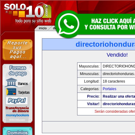
directoriohondu
Vendido!
Mayusculas:
DIRECTORIOHON
Minusculas:
directoriohonduras
Longitud:
18 caracteres
Categorias:
Portales
Precio:
Realizar una oferta
Visitar!
directoriohondura
Serán consideradas ofer