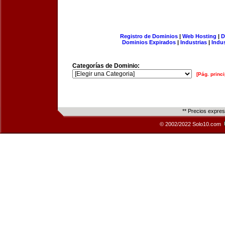
Registro de Dominios
|
Web Hosting
|
D
Dominios Expirados
|
Industrias
|
Indu
Categorías de Dominio:
[Pág. princi
** Precios expre
© 2002/2022 Solo10.com