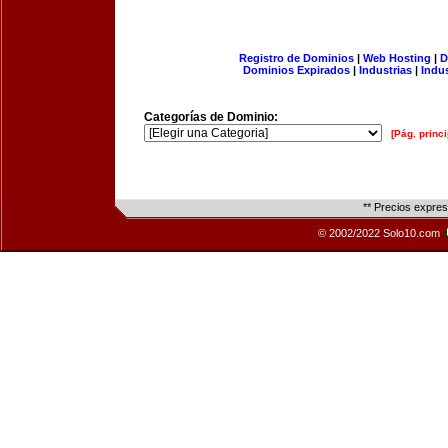
Registro de Dominios
|
Web Hosting
|
D
Dominios Expirados
|
Industrias
|
Indu
Categorías de Dominio:
[Pág. princi
** Precios expre
© 2002/2022 Solo10.com