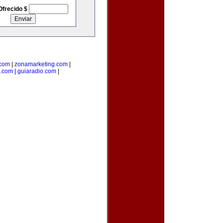
Ofrecido $
.com
|
zonamarketing.com
|
a.com
|
guiaradio.com
|