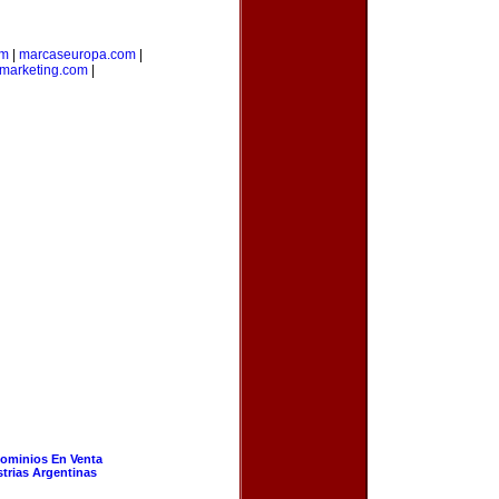
om
|
marcaseuropa.com
|
marketing.com
|
ominios En Venta
strias Argentinas