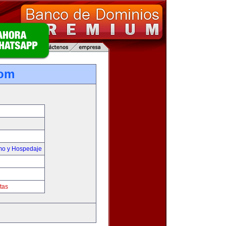
com
smo y Hospedaje
tas