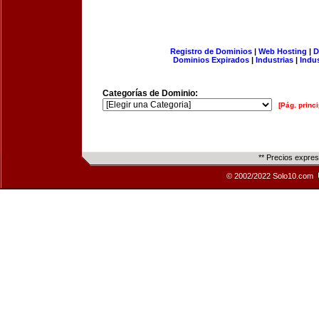
Registro de Dominios
|
Web Hosting
|
D
Dominios Expirados
|
Industrias
|
Indu
Categorías de Dominio:
[Pág. princi
** Precios expre
© 2002/2022 Solo10.com