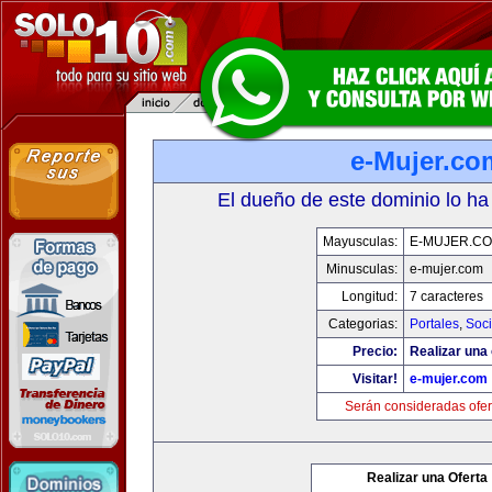
e-Mujer.co
El dueño de este dominio lo ha
Mayusculas:
E-MUJER.C
Minusculas:
e-mujer.com
Longitud:
7 caracteres
Categorias:
Portales
,
Soc
Precio:
Realizar una 
Visitar!
e-mujer.com
Serán consideradas ofer
Realizar una Oferta