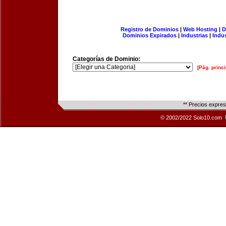
Registro de Dominios
|
Web Hosting
|
D
Dominios Expirados
|
Industrias
|
Indu
Categorías de Dominio:
[Pág. princi
** Precios expre
© 2002/2022 Solo10.com