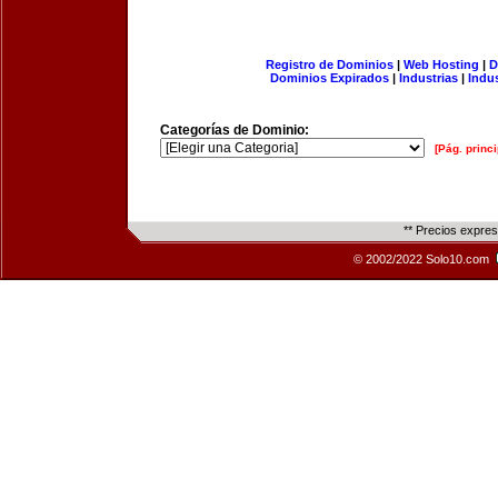
Registro de Dominios
|
Web Hosting
|
D
Dominios Expirados
|
Industrias
|
Indu
Categorías de Dominio:
[Pág. princi
** Precios expre
© 2002/2022 Solo10.com