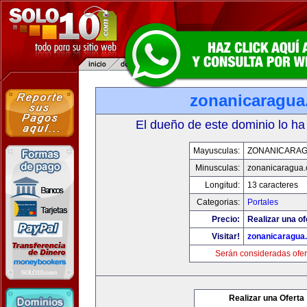
zonanicaragu
El dueño de este dominio lo ha
Mayusculas:
ZONANICARA
Minusculas:
zonanicaragua
Longitud:
13 caracteres
Categorias:
Portales
Precio:
Realizar una of
Visitar!
zonanicaragua
Serán consideradas ofer
Realizar una Oferta