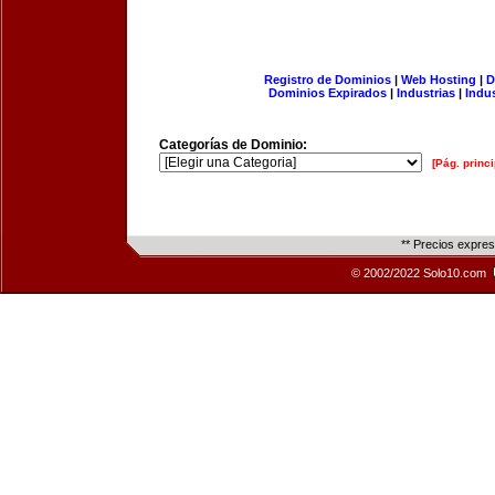
Registro de Dominios
|
Web Hosting
|
D
Dominios Expirados
|
Industrias
|
Indu
Categorías de Dominio:
[Pág. princi
** Precios expre
© 2002/2022 Solo10.com