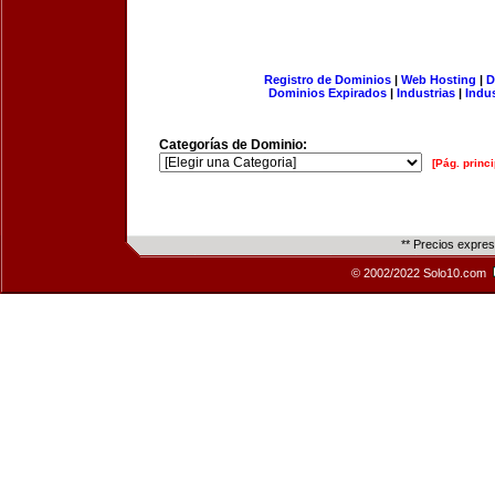
Registro de Dominios
|
Web Hosting
|
D
Dominios Expirados
|
Industrias
|
Indu
Categorías de Dominio:
[Pág. princi
** Precios expre
© 2002/2022 Solo10.com