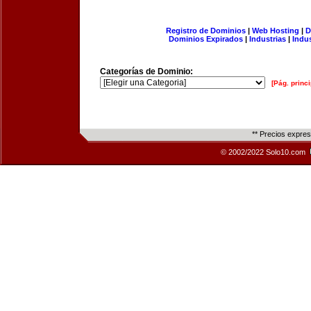
Registro de Dominios
|
Web Hosting
|
D
Dominios Expirados
|
Industrias
|
Indu
Categorías de Dominio:
[Pág. princi
** Precios expre
© 2002/2022 Solo10.com