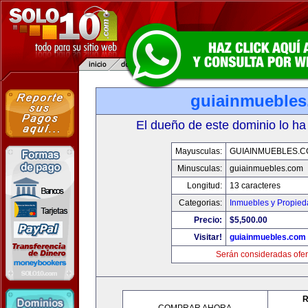
guiainmueble
El dueño de este dominio lo ha
Mayusculas:
GUIAINMUEBLES.
Minusculas:
guiainmuebles.com
Longitud:
13 caracteres
Categorias:
Inmuebles y Propie
Precio:
$5,500.00
Visitar!
guiainmuebles.com
Serán consideradas ofer
R