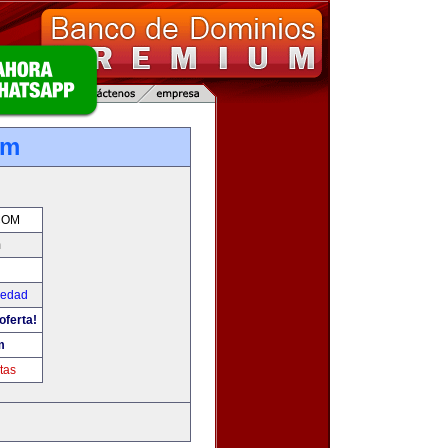
om
COM
m
iedad
oferta!
m
tas