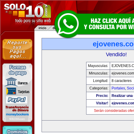
ejovenes.c
Vendido!
Mayusculas:
EJOVENES.
Minusculas:
ejovenes.co
Longitud:
8 caracteres
Categorias:
Portales
,
Soc
Precio:
Realizar una 
Visitar!
ejovenes.co
Serán consideradas ofer